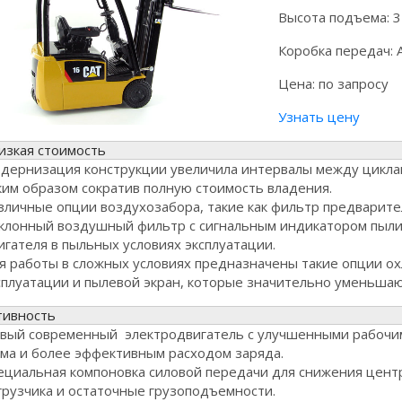
Высота подъема:
3
Коробка передач:
Цена:
по запросу
Узнать цену
изкая стоимость
дернизация конструкции увеличила интервалы между циклам
ким образом сократив полную стоимость владения.
зличные опции воздухозабора, такие как фильтр предварит
клонный воздушный фильтр с сигнальным индикатором пыли
игателя в пыльных условиях эксплуатации.
я работы в сложных условиях предназначены такие опции ох
сплуатации и пылевой экран, которые значительно уменьшаю
тивность
вый современный электродвигатель с улучшенными рабочим
ма и более эффективным расходом заряда.
ециальная компоновка силовой передачи для снижения цент
грузчика и остаточные грузоподъемности.