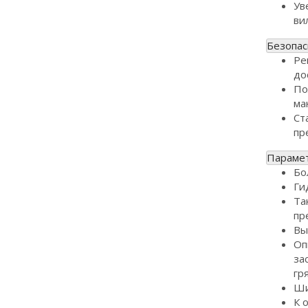
Ув
ви
Безопас
Ре
до
По
ма
Ст
пр
Параме
Бо
Ги
Та
пр
Вы
Оп
за
гр
Ши
К 