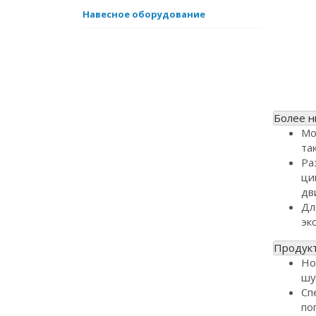
Навесное оборудование
Более н
Мо
та
Ра
ци
дв
Дл
эк
Продук
Но
шу
Сп
по