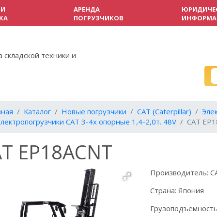
 И
АРЕНДА
ЮРИДИЧЕ
КА
ПОГРУЗЧИКОВ
ИНФОРМА
 складской техники и
вная
Каталог
Новые погрузчики
CAT (Caterpillar)
Эле
лектропогрузчики CAT 3-4х опорные 1,4-2,0т. 48V
CAT EP
AT EP18ACNТ
Производитель:
C
Страна:
Япония
Грузоподъемност