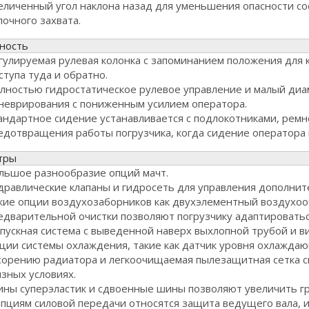
еличенный угол наклона назад для уменьшения опасности со
лочного захвата.
ность
гулируемая рулевая колонка с запоминанием положения для 
ступа туда и обратно.
лностью гидростатическое рулевое управление и малый диам
неврирования с пониженным усилием оператора.
андартное сидение устанавливается с подлокотниками, ремн
едотвращения работы погрузчика, когда сидение оператора 
тры
льшое разнообразие опций мачт.
дравлические клапаны и гидросеть для управления дополни
кие опции воздухозаборников как двухэлементный воздухоо
едварительной очистки позволяют погрузчику адаптироватьс
пускная система с выведенной наверх выхлопной трубой и в
ции системы охлаждения, такие как датчик уровня охлажда
сорению радиатора и легкоочищаемая пылезащитная сетка с
язных условиях.
ны суперэластик и сдвоенные шины позволяют увеличить гр
опциям силовой передачи относятся защита ведущего вала, 