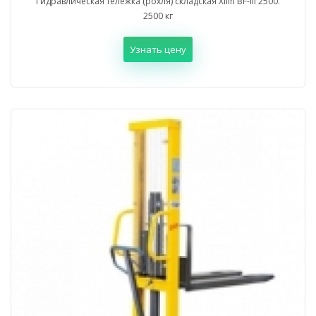
Гидравлическая тележка (рохля) складская Xilin BF-III 2500.
2500 кг
Узнать цену